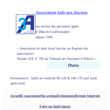
Aller
au
Association Aide aux Anciens
contenu
Au service des personnes âgées
d’Illkirch-Graffenstaden
depuis 1990
« Association de droit local inscrite au Registre des
associations
Volume XIX n° 745 du Tribunal de Proximité d’Illkirch »
Photos
Permanences : lundi au vendredi 9h-12h & 14h-17h sauf jeudi
après-midi
Accueil
L’association
Nos actions
Événements
Devenir bénévole
Faire un don
Contact