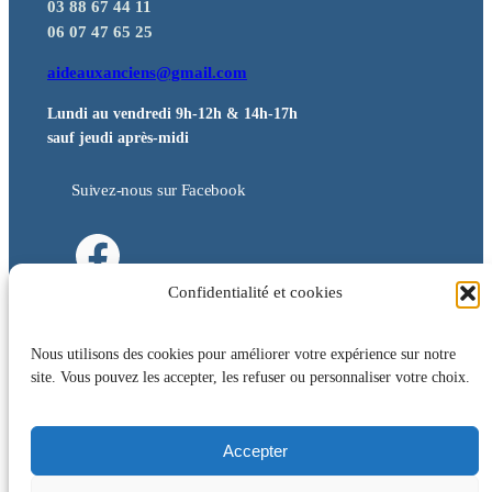
03 88 67 44 11
06 07 47 65 25
aideauxanciens@gmail.com
Lundi au vendredi 9h-12h & 14h-17h
sauf jeudi après-midi
Suivez-nous sur Facebook
Suivez-nous sur Facebook
Confidentialité et cookies
Nous utilisons des cookies pour améliorer votre expérience sur notre
Galerie & Médias
site. Vous pouvez les accepter, les refuser ou personnaliser votre choix.
Partenaires & Soutiens
Accepter